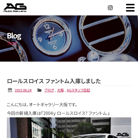
車をメーカーから探す
Maker Search
Blog
車を店舗から探す
Shop Search
ブログ
ホイールを買う
輸入車オーダー
ロールスロイス ファントム入庫しました
アフターサービス
2015.06.24
ブログ
,
大阪
,
AGスタッフ日記
店舗情報
こんにちは、オートギャラリー大阪です。
今回の新規入庫は『2004ｙ ロールスロイス? ファントム 』
車を売る
会社概要