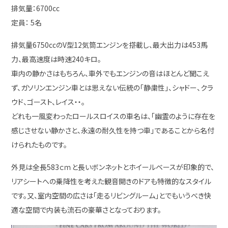
排気量：6700cc
定員： 5名
排気量6750ccのV型12気筒エンジンを搭載し、最大出力は453馬
力、最高速度は時速240キロ。
車内の静かさはもちろん、車外でもエンジンの音はほとんど聞こえ
ず、ガソリンエンジン車とは思えない伝統の「静粛性」、シャドー、クラ
ウド、ゴースト、レイス・・。
どれも一風変わったロールスロイスの車名は、「幽霊のように存在を
感じさせない静かさと、永遠の耐久性を持つ車」であることから名付
けられたものです。
外見は全長583ｃｍと長いボンネットとホイールベースが印象的で、
リアシートへの乗降性を考えた観音開きのドアも特徴的なスタイル
です。又、室内空間の広さは「走るリビングルーム」とでもいうべき快
適な空間で内装も流石の豪華さとなっております。