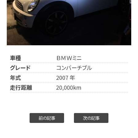
最新情報
採用情報
個人情報保護方針
車種
ＢＭＷミニ
グレード
コンバーチブル
年式
2007 年
走行距離
20,000km
前の記事
次の記事