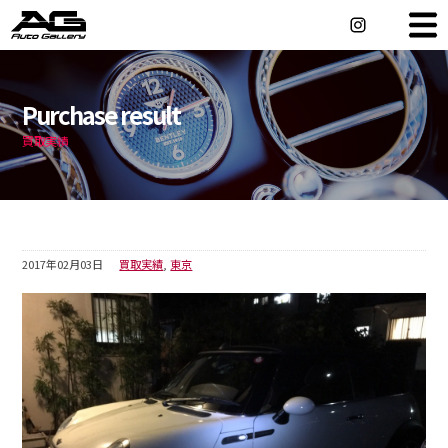
車をメーカーから探す
Maker Search
Purchase result
車を店舗から探す
Shop Search
買取実績
ホイールを買う
輸入車オーダー
2017年02月03日
買取実績
,
東京
アフターサービス
店舗情報
車を売る
会社概要